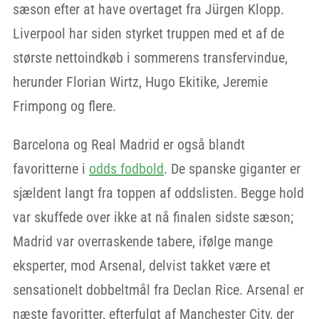
sæson efter at have overtaget fra Jürgen Klopp.
Liverpool har siden styrket truppen med et af de
største nettoindkøb i sommerens transfervindue,
herunder Florian Wirtz, Hugo Ekitike, Jeremie
Frimpong og flere.
Barcelona og Real Madrid er også blandt
favoritterne i
odds fodbold
. De spanske giganter er
sjældent langt fra toppen af oddslisten. Begge hold
var skuffede over ikke at nå finalen sidste sæson;
Madrid var overraskende tabere, ifølge mange
eksperter, mod Arsenal, delvist takket være et
sensationelt dobbeltmål fra Declan Rice. Arsenal er
næste favoritter, efterfulgt af Manchester City, der