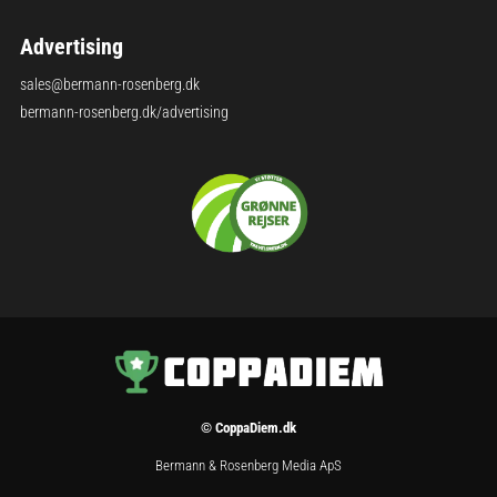
Advertising
sales@bermann-rosenberg.dk
bermann-rosenberg.dk/advertising
© CoppaDiem.dk
Bermann & Rosenberg Media ApS