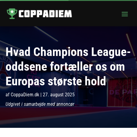
Hvad Champions League-
oddsene fortæller os om
Europas største hold
af
CoppaDiem.dk
|
27. august 2025
Udgivet i samarbejde med annoncør