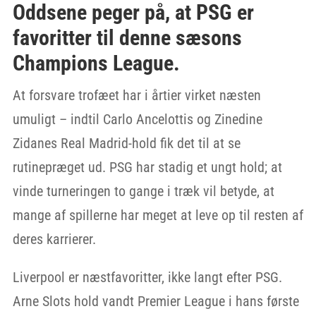
Oddsene peger på, at PSG er
favoritter til denne sæsons
Champions League.
At forsvare trofæet har i årtier virket næsten
umuligt – indtil Carlo Ancelottis og Zinedine
Zidanes Real Madrid-hold fik det til at se
rutinepræget ud. PSG har stadig et ungt hold; at
vinde turneringen to gange i træk vil betyde, at
mange af spillerne har meget at leve op til resten af
deres karrierer.
Liverpool er næstfavoritter, ikke langt efter PSG.
Arne Slots hold vandt Premier League i hans første