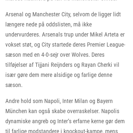
Arsenal og Manchester City, selvom de ligger lidt
længere nede på oddslisten, må ikke
undervurderes. Arsenals trup under Mikel Arteta er
vokset støt, og City startede deres Premier League-
sæson med en 4-0-sejr over Wolves. Deres
tilføjelser af Tijjani Reijnders og Rayan Cherki vil
især gøre dem mere alsidige og farlige denne
sæson.
Andre hold som Napoli, Inter Milan og Bayern
München kan også skabe overraskelser. Napolis
dynamiske angreb og Inter’s erfarne kerne gør dem
til farlige modstandere i knockout-kampe, mens