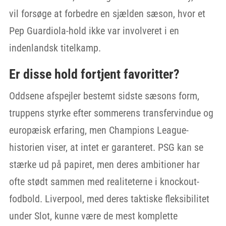
vil forsøge at forbedre en sjælden sæson, hvor et
Pep Guardiola-hold ikke var involveret i en
indenlandsk titelkamp.
Er disse hold fortjent favoritter?
Oddsene afspejler bestemt sidste sæsons form,
truppens styrke efter sommerens transfervindue og
europæisk erfaring, men Champions League-
historien viser, at intet er garanteret. PSG kan se
stærke ud på papiret, men deres ambitioner har
ofte stødt sammen med realiteterne i knockout-
fodbold. Liverpool, med deres taktiske fleksibilitet
under Slot, kunne være de mest komplette