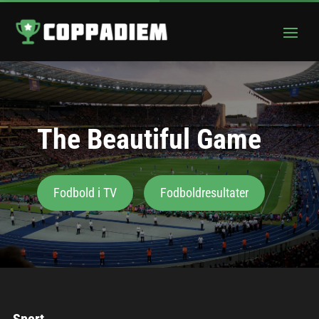
The Beautiful Game
Fodbold i TV
Fodboldresultater