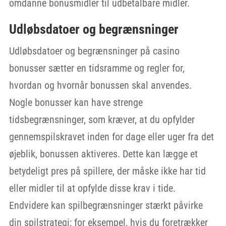
omdanne bonusmidler til udbetalbare midler.
Udløbsdatoer og begrænsninger
Udløbsdatoer og begrænsninger på casino
bonusser sætter en tidsramme og regler for,
hvordan og hvornår bonussen skal anvendes.
Nogle bonusser kan have strenge
tidsbegrænsninger, som kræver, at du opfylder
gennemspilskravet inden for dage eller uger fra det
øjeblik, bonussen aktiveres. Dette kan lægge et
betydeligt pres på spillere, der måske ikke har tid
eller midler til at opfylde disse krav i tide.
Endvidere kan spilbegrænsninger stærkt påvirke
din spilstrategi; for eksempel, hvis du foretrækker