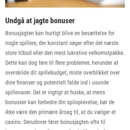
Undgå at jagte bonuser
Bonusjagten kan hurtigt blive en besættelse for
nogle spillere, der konstant søger efter det næste
store tilbud eller den mest lukrative velkomstpakke.
Dette kan dog føre til flere problemer, herunder at
overskride dit spillebudget, miste overblikket over
dine finanser og potentielt falde ind i usunde
spillevaner. Det er vigtigt at huske, at mens
bonusser kan forbedre din spiloplevelse, bør de
ikke være den primære årsag til, at du vælger et
casino. Derudover fører bonusjagten ofte til