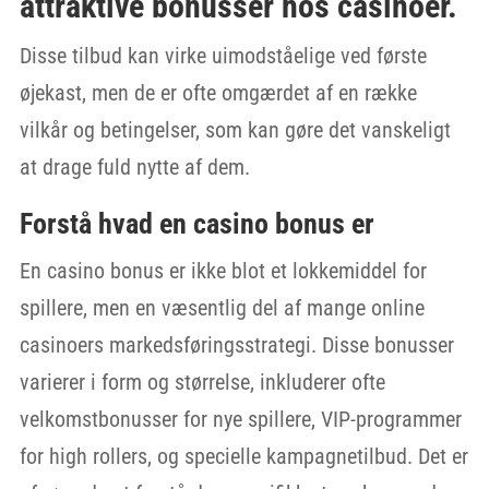
attraktive bonusser hos casinoer.
Disse tilbud kan virke uimodståelige ved første
øjekast, men de er ofte omgærdet af en række
vilkår og betingelser, som kan gøre det vanskeligt
at drage fuld nytte af dem.
Forstå hvad en casino bonus er
En casino bonus er ikke blot et lokkemiddel for
spillere, men en væsentlig del af mange online
casinoers markedsføringsstrategi. Disse bonusser
varierer i form og størrelse, inkluderer ofte
velkomstbonusser for nye spillere, VIP-programmer
for high rollers, og specielle kampagnetilbud. Det er