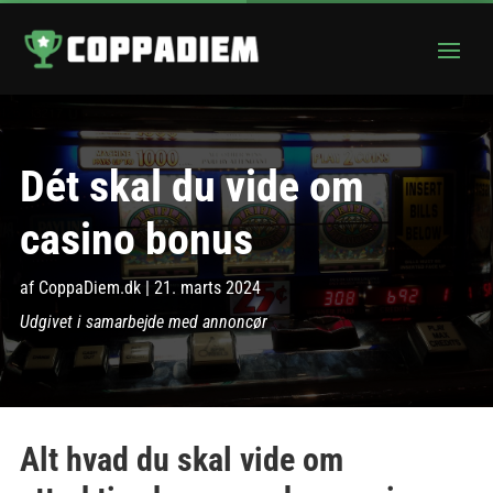
Dét skal du vide om
casino bonus
af
CoppaDiem.dk
|
21. marts 2024
Udgivet i samarbejde med annoncør
Alt hvad du skal vide om