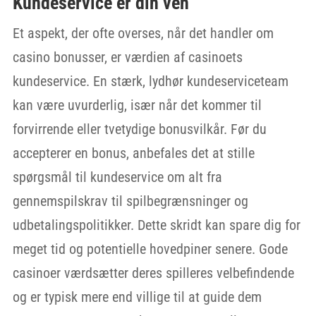
Kundeservice er din ven
Et aspekt, der ofte overses, når det handler om
casino bonusser, er værdien af casinoets
kundeservice. En stærk, lydhør kundeserviceteam
kan være uvurderlig, især når det kommer til
forvirrende eller tvetydige bonusvilkår. Før du
accepterer en bonus, anbefales det at stille
spørgsmål til kundeservice om alt fra
gennemspilskrav til spilbegrænsninger og
udbetalingspolitikker. Dette skridt kan spare dig for
meget tid og potentielle hovedpiner senere. Gode
casinoer værdsætter deres spilleres velbefindende
og er typisk mere end villige til at guide dem